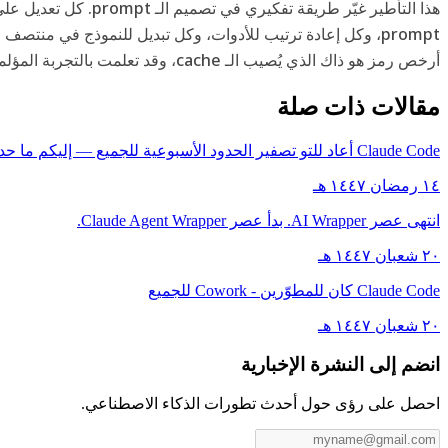
prompt، وكل إعادة ترتيب للأدوات، وكل تبديل للنموذج في منتصف
أرخص رمز هو ذاك الذي يُصيب الـ cache، وقد تعلمت بالتجربة المؤلمة كم يكلف البديل.
مقالات ذات صلة
Claude Code أعاد للتو تصفير الحدود الأسبوعية للجميع — إليكم ما حدث
١٤ رمضان ١٤٤٧ هـ
انتهى عصر AI Wrapper. بدأ عصر Claude Agent Wrapper.
٢٠ شعبان ١٤٤٧ هـ
Claude Code كان للمطوّرين - Cowork للجميع
٢٠ شعبان ١٤٤٧ هـ
انضم إلى النشرة الإخبارية
احصل على رؤى حول أحدث تطورات الذكاء الاصطناعي.