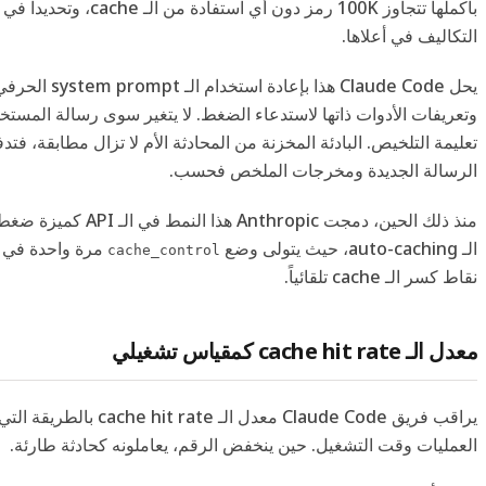
بأكملها تتجاوز 100K رمز دون أي ا
التكاليف في أعلاها.
يحل Claude Code هذا بإعاد
وتعريفات الأدوات ذاتها لاستدعاء الضغط. لا يتغير سوى رسالة المستخ
تعليمة التلخيص. البادئة المخزنة من المحادثة الأم لا تزال مطابقة، فت
الرسالة الجديدة ومخرجات الملخص فحسب.
منذ ذلك الحين، دمجت Anthropic
الـ auto-caching، حيث يتولى وضع
مرة واحدة في 
cache_control
نقاط كسر الـ cache تلقائياً.
معدل الـ cache hit rate كمقياس تشغيلي
يراقب فريق Claude Code معدل الـ rate
العمليات وقت التشغيل. حين ينخفض الرقم، يعاملونه كحادثة طارئة.