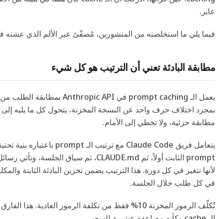
عابر.
فيما يلي ما استخلصته من المنشورين، مُصفّىً عبر الألم الذي عشته في 
مطابقة البادئة تعني أن الترتيب هو كل شيء
يعمل الـ prompt caching في Anthropic API 
مطابقة جزئية، ولا تخطي إلى الأمام.
prompt الثابت أولاً، ثم CLAUDE.md، ثم سياق الجلسة
لأنها تتغير في كل دورة. هذا الترتيب يضمن تخزين البادئة الثابتة والمك
في كل طلب خلال الجلسة.
تُكلّف الرموز المخزنة 10% فقط من تكلفة الرموز العادية. هذا ا
الـ cache وكأنه مضاعفة عشرية للسعر.