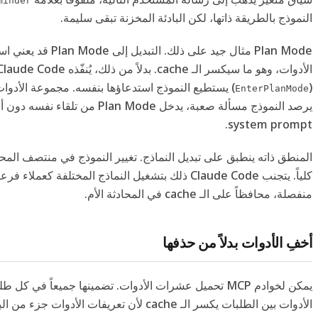
minder
النموذج بالطريقة ذاتها، لكن البادئة المخزنة تبقى سليمة.
Plan Mode مثال جيد على ذلك. التب
(
) يستطيع النموذج استدعاؤها بنفسه. مجموعة الأدوات
EnterPlanMode
يرصد النموذج مسألة صعبة، يدخل Plan Mode من 
system prompt.
كلياً. يتجنب Claude Code ذلك بتشغيل النماذج المختلفة كعم
منفصلة، محافظاً على الـ cache في المحادثة الأم.
أخفِ الأدوات بدلاً من حذفها
يمكن لخوادم MCP تحميل عشرات الأدوات. تضمينها جميعاً ف
الأدوات بين الطلبات يكسر الـ cache لأن تعريفات الأدوات جزء من البادئة المخزنة.