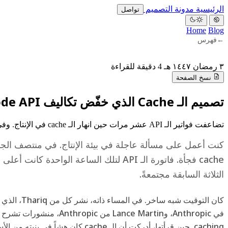
الرئيسية
مدونة
التصميم
تواصل
Home
Blog
←
فهرس
٣ رمضان ١٤٤٧ هـ
4 دقيقة للقراءة
نسخ الصفحة
تصميم الـ Cache الذي خفّض تكاليف Claude Code API بنسبة 90%
تضاعفت فواتير الـ API عشر مرات حين انهار الـ cache في الإنتاج. وفي اليوم ذاته، شرح مهندسو Anthropic السبب بدقة.
كنت أعمل على مسألة عاجلة في بيئة الإنتاج. في منتصف الجلسة
cache فجأة. فاتورة الـ API لتلك الساعة الواحدة ك
الثلاثة السابقة مجتمعةً.
caching. حين قرأتها، أدركت أن الـ cache كان هش