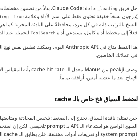
حل فريق Claude Code:
. بدلاً من تضمين مخططات ا
defer_loading
يُدرجون نسخاً خفيفة تحتوي فقط على اسم الأداة وعلامة
ding: true
النسخ بالترتيب ذاته في كل مرة، محافظةً على البادئة المخزنة كما هي
فعلاً إلى مخطط أداة كامل، يستدعي أداة
لتحميله عند ال
ToolSearch
هذا النمط متاح في Anthropic API اليوم، ويمكنك تطب
في عملائك الخاصين.
وصف peakji من Manus معدل الـ  rate
الإنتاج. بعد ما عشته أمس، أوافقه تماماً.
لضغط السياق فخ خاص بالـ cache
حين تمتلئ نافذة السياق، تحتاج إلى الضغط: تلخيص المحادثة ومتابعت
المنهج الواضح هو استدعاء الـ API بـ prompt تلخي
 prompt