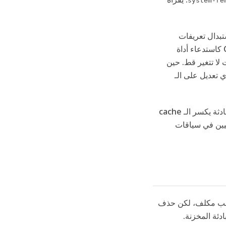
system-re
ديل إلى Plan Mode قد يعني استبدال تعريفات
الأدوات، وهو ما سيكسر الـ cache. بدلاً من ذلك، يُنفّذه Claude Code كاستدعاء أداة
 لا تتغير قط. حين
تلقاء نفسه دون أي تعديل على الـ
المنطق ذاته ينطبق على تبديل النماذج. تغيير النموذج في منتصف المحادثة يكسر الـ cache
لاء فرعيين في سياقات
ي كل طلب مكلف، لكن حذف