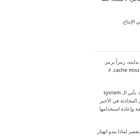
الإنتاج.
بمطابقة الطلب من بدايته، رمزاً برمز.
بمجرد اختلاف حرف واحد عن النسخة المخزنة، يتحول كل ما يليه إلى cache miss. لا
يتعامل فريق Claude Code مع ترتيب الـ prompt باعتباره بنية تحتية. يأتي الـ system
، وتأتي رسائل المحادثة في الأخير
لفة وإعادة استخدامها
لفارق يفسر لماذا يبدو انهيار