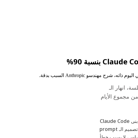
، انهار الـ
انت أعلى من مجموع الأيام
كان التوقيت شبه ساخر. في المساء ذاته، نشر كل من Thariq، الذي بنى Claude Code
في Anthropic، وLance Martin من Anthropic، منشورات تشرح تصميم الـ prompt
اً في بنيته من الأساس، لا بسبب خطأ