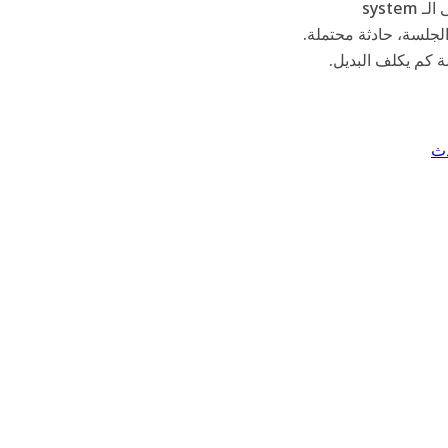
هذا التأطير غيّر طريقة تفكيري في تصميم الـ prompt. كل تعديل على الـ system
 الجلسة، حادثة محتملة.