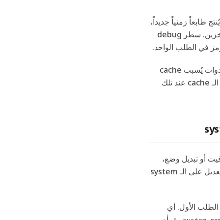
ل الـ system prompt. كل طلب يُنتج طابعاً زمنياً جديداً،
ما يعني أن أول الرموز يختلف في كل مرة، فلا شيء بعده يستطيع التخزين. سطر debug
كشف فريق Claude Code أيضاً أن الترتيب غير الحتمي لتعريفات الأدوات يُسبب cache
misses. إن كانت أدواتك تُسلسَل بترتيب مختلف بين الطلبات، ينكسر الـ cache عند تلك
يت أو تبديل وضع،
يكون الحدس الأول هو تعديل الـ system prompt. لا تفعل ذلك. كل تعديل على الـ system
ء الـ system prompt كما هو بعد الطلب الأول. أي
. يقرأه