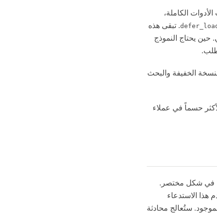
لأدوات الكاملة،
. تبقى هذه
defer_loa
. حين يحتاج النموذج
طلب.
يق نفس نهج النسخة الخفيفة والبحث
cache hit بأنه المقياس الأكثر حسماً في عملاء
ها في شكل مختصر.
صي. لكن إن استخدم هذا الاستدعاء
system أو تعريفات أدوات مختلفة، فلن يطابق الـ cache الموجود. ستُعالج محادثة