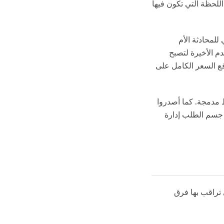
ستفادة من الـ cache، وتحديداً في اللحظة التي تكون فيها
ة استخدام الـ system prompt الحرفي للمحادثة الأم
دم الأخيرة لتصبح
دفع السعر الكامل على
 هذا النمط في الـ API كميزة ضغط مدمجة. كما أصدروا
جسم الطلب إدارة
cache hit  بالطريقة التي تراقب بها فرق