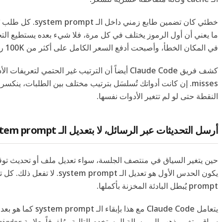
خطئي كان تضمين طابع زمني داخ
في المكان الخطأ، وأصبحت أدفع السعر الكامل على أكثر من 100K رمز في الطلب الواحد.
النقطة حتى لو لم تتغير الأدوات نفسها.
أرسل التحديثات عبر الرسائل، لا بتعديل الـ system prompt
حين يتغير السياق في منتصف الجلسة، سواء تعديل ملف أو تحديث توق
prompt يُبطل البادئة المخزنة بأكملها.
يتعامل Claude Code مع هذا بإبقا
سياق متغير يذهب إلى رسالة المستخدم التالية، مُلفوفاً بعلامة