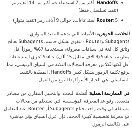
Handoffs
: أكثر من 7 استدعاءات، أكثر من 14 ألف رمز
(تنفيذ تسلسلي فقط)
: 5 استدعاءات، حوالي 9 آلاف رمز (تنفيذ متوازٍ)
Router
الخلاصة الجوهرية:
الأنماط التي تدعم التنفيذ المتوازي -
Subagents وRouter - تتفوق بشكل حاسم. Subagents تعالج
وثائق كل لغة في سياقات معزولة، مستخدمةً 67% رموزاً أقل
مقارنة بـ Skills (9 آلاف مقابل 15 ألف). Skills تُجري استدعاءات
أقل لكنها تُكدّس معرفة المجالات الثلاثة في السياق الرئيسي، مما
يرفع تكلفة الرموز بشكل كبير. Handoffs، المقيّدة بالتنفيذ
التسلسلي، هي الخيار الأسوأ لهذا النوع من العمل.
في الممارسة العملية:
أنظمة البحث، والتحليل المقارن من مصادر
متعددة، وقواعد المعرفة المؤسسية التي تستعلم من مجالات
مستقلة في وقت واحد تحتاج Subagents أو Router. عند التعامل
مع معرفة تخصصية كبيرة الحجم، فإن عزل السياق يؤثر مباشرة
على تكاليف الرموز.