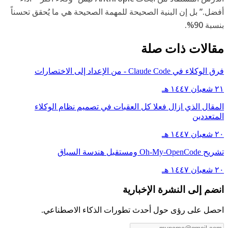
أفضل.” بل إن البنية الصحيحة للمهمة الصحيحة هي ما يُحقق تحسناً
بنسبة 90%.
مقالات ذات صلة
فرق الوكلاء في Claude Code - من الإعداد إلى الاختصارات
٢١ شعبان ١٤٤٧ هـ
المقال الذي ازال فعلا كل العقبات في تصميم نظام الوكلاء
المتعددين
٢٠ شعبان ١٤٤٧ هـ
تشريح Oh-My-OpenCode ومستقبل هندسة السياق
٢٠ شعبان ١٤٤٧ هـ
انضم إلى النشرة الإخبارية
احصل على رؤى حول أحدث تطورات الذكاء الاصطناعي.