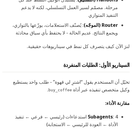
مرحلة. مصمّم لسير العمل التسلسلي، لكنه لا يدعم
التنفيذ المتوازي
Router (الموجّه)
: يُصنّف الاستعلامات، يوزّعها بالتوازي،
ويجمع النتائج. عديم الحالة - لا يحتفظ بأي سياق محادثة
لنرَ الآن كيف يتصرف كل نمط في سيناريوهات حقيقية.
السيناريو الأول: الطلبات المنفردة
تخيّل أن المستخدم يقول “اشترِ لي قهوة” - طلب واحد يستطيع
وكيل متخصص تنفيذه عبر أداة
.
buy_coffee
مقارنة الأداء:
Subagents
: 4 استدعاءات (رئيسي ← فرعي ← تنفيذ
الأداة ← العودة للرئيسي ← الاستجابة)