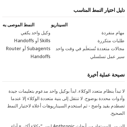
دليل اختيار النمط المناسب
السيناريو
النمط الموصى به
مهام منفردة
وكيل واحد يكفي
طلبات متكررة
Skills أو Handoffs
مجالات متعددة تُستعلَم في وقت واحد
Subagents أو Router
سير عمل تسلسلي
Handoffs
نصيحة عملية أخيرة
لا تبدأ بنظام متعدد الوكلاء. ابدأ بوكيل واحد مدعوم بتعليمات جيدة
وأدوات محددة بوضوح. لا تنتقل إلى بنية متعددة الوكلاء إلا عندما
تصطدم بقيد واضح - ثم استخدم السيناريوهات أعلاه لاختيار النمط
الصحيح.
الدرس المستفاد من أبحاث Anthropic ليس “وكلاء أكثر = أداء