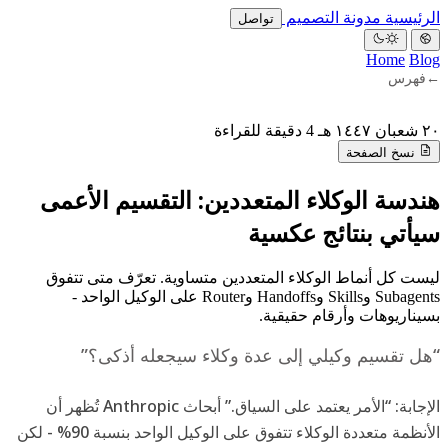
الرئيسية
مدونة
التصميم
تواصل
Home
Blog
←
فهرس
٢٠ شعبان ١٤٤٧ هـ
4 دقيقة للقراءة
نسخ الصفحة
هندسة الوكلاء المتعددين: التقسيم الأعمى
سيأتي بنتائج عكسية
ليست كل أنماط الوكلاء المتعددين متساوية. تعرّف متى تتفوق
Subagents وSkills وHandoffs وRouter على الوكيل الواحد -
بسيناريوهات وأرقام حقيقية.
“هل تقسيم وكيلي إلى عدة وكلاء سيجعله أذكى؟”
الإجابة: “الأمر يعتمد على السياق.” أبحاث Anthropic تُظهر أن
الأنظمة متعددة الوكلاء تتفوق على الوكيل الواحد بنسبة 90% - لكن