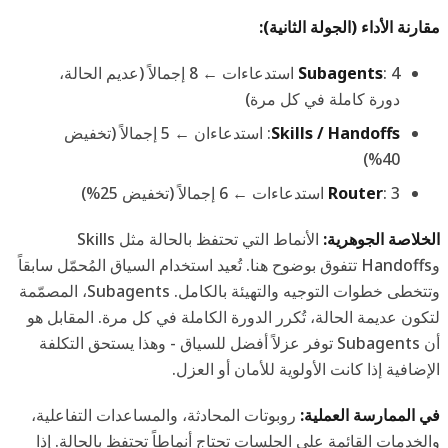
مقارنة الأداء (الجولة الثانية):
Subagents
: 4 استدعاءات ← 8 إجمالاً (عديم الحالة،
دورة كاملة في كل مرة)
Skills / Handoffs
: استدعاءان ← 5 إجمالاً (تخفيض
40%)
: 3 استدعاءات ← 6 إجمالاً (تخفيض 25%)
Router
الخلاصة الجوهرية:
الأنماط التي تحتفظ بالحالة مثل Skills
وHandoffs تتفوق بوضوح هنا. تُعيد استخدام السياق المُحمّل سابقاً
وتتخطى خطوات التوجيه والتهيئة بالكامل. Subagents، المصمّمة
لتكون عديمة الحالة، تُكرر الدورة الكاملة في كل مرة. المقابل هو
أن Subagents توفر عزلاً أفضل للسياق - وهذا يستحق التكلفة
الإضافية إذا كانت الأولوية للأمان أو العزل.
في الممارسة العملية:
روبوتات المحادثة، والمساعدات التفاعلية،
والخدمات القائمة على الجلسات تحتاج أنماطاً تحتفظ بالحالة. إذا