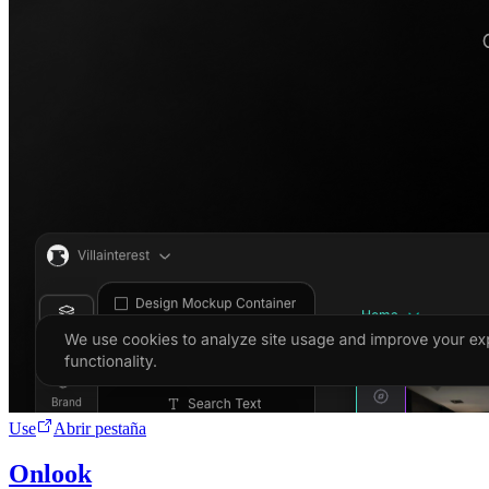
Use
Abrir pestaña
Onlook