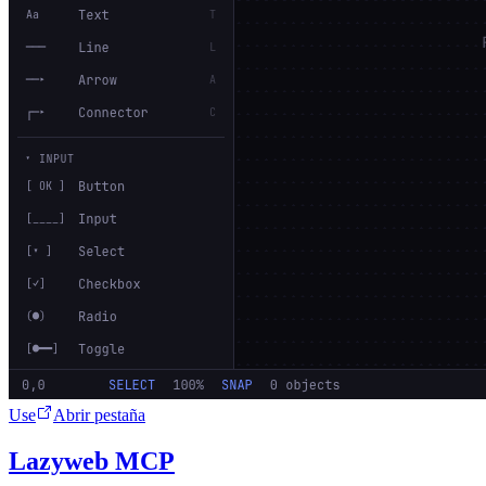
Use
Abrir pestaña
Lazyweb MCP