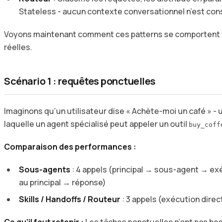
Stateless - aucun contexte conversationnel n’est con
Voyons maintenant comment ces patterns se comportent f
réelles.
Scénario 1 : requêtes ponctuelles
Imaginons qu’un utilisateur dise « Achète-moi un café » -
laquelle un agent spécialisé peut appeler un outil
buy_coff
Comparaison des performances :
Sous-agents
: 4 appels (principal → sous-agent → exé
au principal → réponse)
Skills / Handoffs / Routeur
: 3 appels (exécution direc
Ce qu’il faut retenir :
Les tâches ponctuelles n’ont pas beso