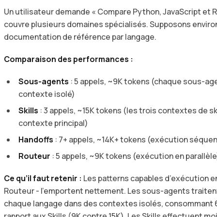
Un utilisateur demande « Compare Python, JavaScript et R
couvre plusieurs domaines spécialisés. Supposons enviro
documentation de référence par langage.
Comparaison des performances :
Sous-agents
: 5 appels, ~9K tokens (chaque sous-age
contexte isolé)
Skills
: 3 appels, ~15K tokens (les trois contextes de sk
contexte principal)
Handoffs
: 7+ appels, ~14K+ tokens (exécution séque
Routeur
: 5 appels, ~9K tokens (exécution en parallèle
Ce qu’il faut retenir :
Les patterns capables d’exécution en
Routeur - l’emportent nettement. Les sous-agents traite
chaque langage dans des contextes isolés, consommant 6
rapport aux Skills (9K contre 15K). Les Skills effectuent m