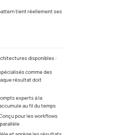
pattern tient réellement ses
rchitectures disponibles :
s spécialisés comme des
haque résultat doit
ompts experts à la
accumule au fil du temps
 Conçu pour les workflows
parallèle
llèle et agrège les résultats.