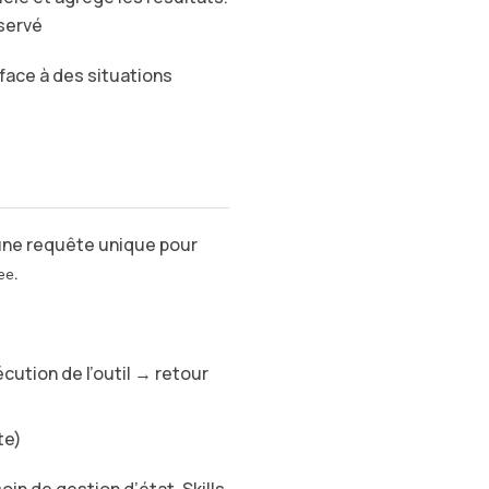
servé
ace à des situations
 une requête unique pour
.
ee
cution de l’outil → retour
te)
in de gestion d’état. Skills,