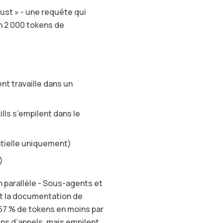
ust » - une requête qui
n 2 000 tokens de
nt travaille dans un
ills s’empilent dans le
ntielle uniquement)
)
 parallèle - Sous-agents et
nt la documentation de
7 % de tokens en moins par
oins d’appels, mais empilent