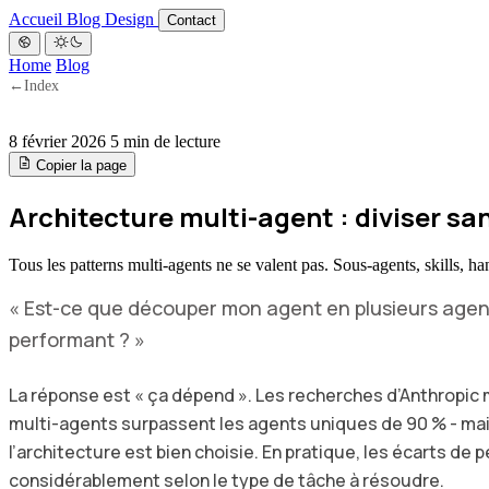
Accueil
Blog
Design
Contact
Home
Blog
←
Index
8 février 2026
5 min de lecture
Copier la page
Architecture multi-agent : diviser san
Tous les patterns multi-agents ne se valent pas. Sous-agents, skills, h
« Est-ce que découper mon agent en plusieurs agent
performant ? »
La réponse est « ça dépend ». Les recherches d’Anthropi
multi-agents surpassent les agents uniques de 90 % - ma
l’architecture est bien choisie. En pratique, les écarts de
considérablement selon le type de tâche à résoudre.