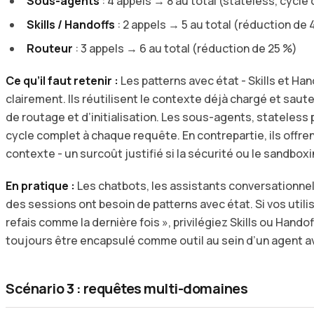
Sous-agents
: 4 appels → 8 au total (stateless, cycle
Skills / Handoffs
: 2 appels → 5 au total (réduction de 
Routeur
: 3 appels → 6 au total (réduction de 25 %)
Ce qu’il faut retenir :
Les patterns avec état - Skills et Ha
clairement. Ils réutilisent le contexte déjà chargé et sau
de routage et d’initialisation. Les sous-agents, stateless 
cycle complet à chaque requête. En contrepartie, ils offren
contexte - un surcoût justifié si la sécurité ou le sandboxi
En pratique :
Les chatbots, les assistants conversationnel
des sessions ont besoin de patterns avec état. Si vos util
refais comme la dernière fois », privilégiez Skills ou Hando
toujours être encapsulé comme outil au sein d’un agent av
Scénario 3 : requêtes multi-domaines