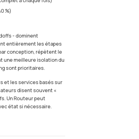
 complet à chaque fois)
40 %)
ndoffs - dominent
tent entièrement les étapes
par conception, répètent le
t une meilleure isolation du
ng sont prioritaires.
s et les services basés sur
isateurs disent souvent «
ffs. Un Routeur peut
ec état si nécessaire.