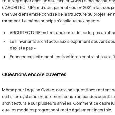
tout regrouper dans un seul fichier AGENTS.md massif, sa
d’ARCHITECTURE.md écrit par matklad en 2021 a fait ses preuv
une vue d’ensemble concise de la structure du projet, en 
rarement. Le même principe s’applique aux agents.
ARCHITECTURE.md est une carte du code, pas un atla
Les invariants architecturaux s’expriment souvent so
n’existe pas »
Énoncer explicitement les frontières contraint toute l
Questions encore ouvertes
Même pour l’équipe Codex, certaines questions restent s
sait si un système entièrement construit par des agents 
architecturale sur plusieurs années. Comment ce cadre 
que les modèles progressent reste également incertain.