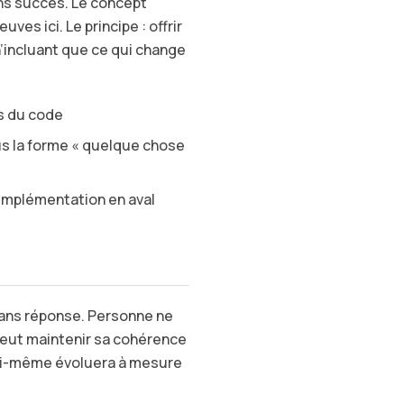
ns succès. Le concept
es ici. Le principe : offrir
n’incluant que ce qui change
s du code
us la forme « quelque chose
’implémentation en aval
ans réponse. Personne ne
peut maintenir sa cohérence
lui-même évoluera à mesure