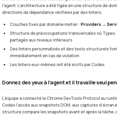
l’agent. L’architecture a été figée en une structure de d
directions de dépendance vérifiées par des linters.
Couches fixes par domaine métier :
Providers → Serv
Structure de préoccupations transversales où Types,
partagés aux niveaux inférieurs
Des linters personnalisés et des tests structurels fon
immédiatement en cas de violation
Les linters eux-mêmes ont été écrits par Codex
Donnez des yeux à l’agent et il travaille seul pe
L’équipe a connecté le Chrome DevTools Protocol au runti
Codex l’accès aux snapshots DOM, aux captures d’écran et 
structure compare les snapshots avant et après la tâche,