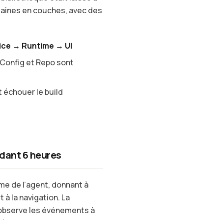
omaines en couches, avec des
ice → Runtime → UI
 Config et Repo sont
t échouer le build
ndant 6 heures
me de l’agent, donnant à
à la navigation. La
 observe les événements à