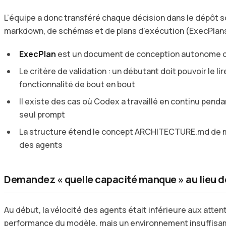
L’équipe a donc transféré chaque décision dans le dépôt s
markdown, de schémas et de plans d’exécution (ExecPlans
ExecPlan
est un document de conception autonome d
Le critère de validation : un débutant doit pouvoir le li
fonctionnalité de bout en bout
Il existe des cas où Codex a travaillé en continu penda
seul prompt
La structure étend le concept ARCHITECTURE.md de mat
des agents
Demandez « quelle capacité manque » au lieu de 
Au début, la vélocité des agents était inférieure aux attent
performance du modèle, mais un environnement insuffis