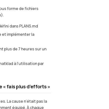
ous forme de fichiers
).
éfini dans PLANS.md
re et implémenter la
nt plus de 7 heures sur un
klad à l’utilisation par
« fais plus d’efforts »
es. La cause n’était pas la
amment équipé. À chaque