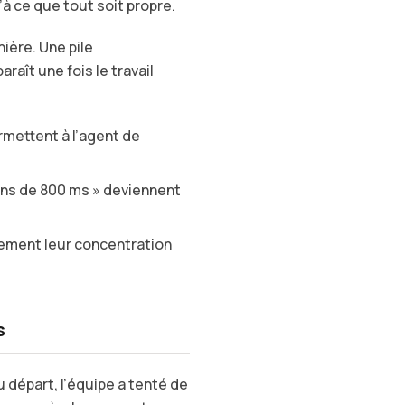
’à ce que tout soit propre.
ière. Une pile
raît une fois le travail
rmettent à l’agent de
ins de 800 ms » deviennent
ement leur concentration
s
u départ, l’équipe a tenté de