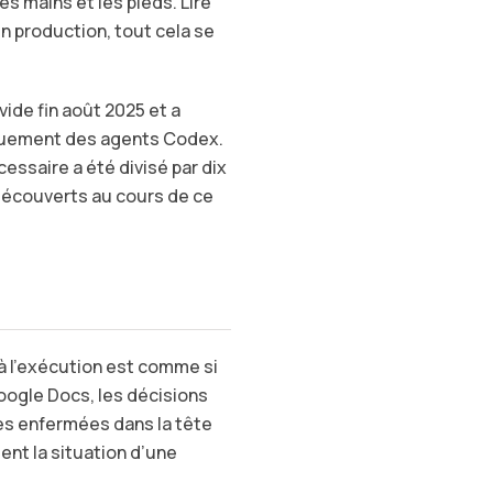
s mains et les pieds. Lire
en production, tout cela se
ide fin août 2025 et a
niquement des agents Codex.
essaire a été divisé par dix
découverts au cours de ce
à l’exécution est comme si
oogle Docs, les décisions
tes enfermées dans la tête
ent la situation d’une