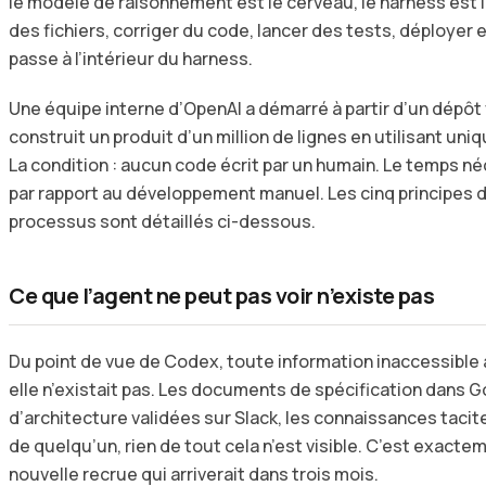
le modèle de raisonnement est le cerveau, le harness est le
des fichiers, corriger du code, lancer des tests, déployer 
passe à l’intérieur du harness.
Une équipe interne d’OpenAI a démarré à partir d’un dépôt v
construit un produit d’un million de lignes en utilisant u
La condition : aucun code écrit par un humain. Le temps néc
par rapport au développement manuel. Les cinq principes 
processus sont détaillés ci-dessous.
Ce que l’agent ne peut pas voir n’existe pas
Du point de vue de Codex, toute information inaccessible 
elle n’existait pas. Les documents de spécification dans G
d’architecture validées sur Slack, les connaissances taci
de quelqu’un, rien de tout cela n’est visible. C’est exactem
nouvelle recrue qui arriverait dans trois mois.