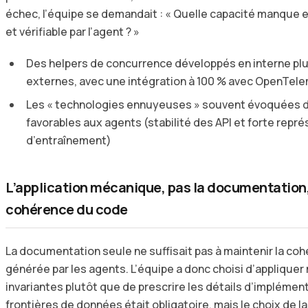
échec, l’équipe se demandait : « Quelle capacité manque e
et vérifiable par l’agent ? »
Des helpers de concurrence développés en interne pl
externes, avec une intégration à 100 % avec OpenTel
Les « technologies ennuyeuses » souvent évoquées da
favorables aux agents (stabilité des API et forte repr
d’entraînement)
L’application mécanique, pas la documentation,
cohérence du code
La documentation seule ne suffisait pas à maintenir la co
générée par les agents. L’équipe a donc choisi d’appliqu
invariantes plutôt que de prescrire les détails d’implément
frontières de données était obligatoire, mais le choix de la