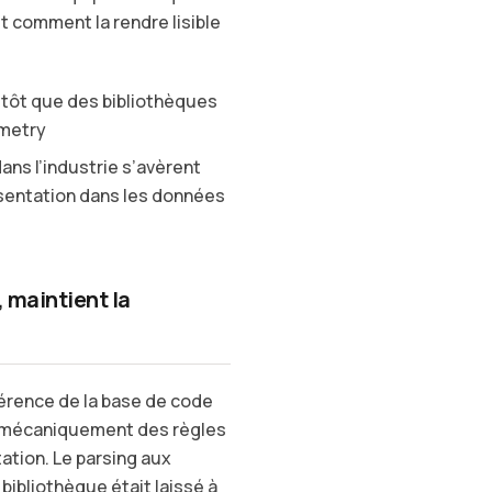
t comment la rendre lisible
utôt que des bibliothèques
emetry
ns l’industrie s’avèrent
ésentation dans les données
 maintient la
hérence de la base de code
er mécaniquement des règles
ation. Le parsing aux
 bibliothèque était laissé à