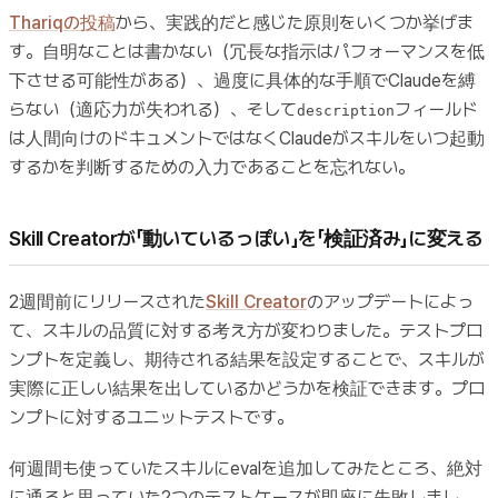
Thariqの投稿
から、実践的だと感じた原則をいくつか挙げま
す。自明なことは書かない（冗長な指示はパフォーマンスを低
下させる可能性がある）、過度に具体的な手順でClaudeを縛
らない（適応力が失われる）、そして
フィールド
description
は人間向けのドキュメントではなくClaudeがスキルをいつ起動
するかを判断するための入力であることを忘れない。
Skill Creatorが「動いているっぽい」を「検証済み」に変える
2週間前にリリースされた
Skill Creator
のアップデートによっ
て、スキルの品質に対する考え方が変わりました。テストプロ
ンプトを定義し、期待される結果を設定することで、スキルが
実際に正しい結果を出しているかどうかを検証できます。プロ
ンプトに対するユニットテストです。
何週間も使っていたスキルにevalを追加してみたところ、絶対
に通ると思っていた2つのテストケースが即座に失敗しまし