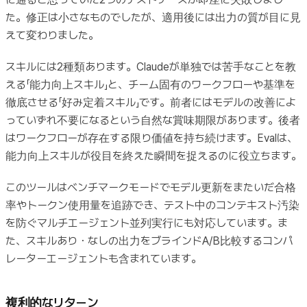
た。修正は小さなものでしたが、適用後には出力の質が目に見
えて変わりました。
スキルには2種類あります。Claudeが単独では苦手なことを教
える「能力向上スキル」と、チーム固有のワークフローや基準を
徹底させる「好み定着スキル」です。前者にはモデルの改善によ
っていずれ不要になるという自然な賞味期限があります。後者
はワークフローが存在する限り価値を持ち続けます。Evalは、
能力向上スキルが役目を終えた瞬間を捉えるのに役立ちます。
このツールはベンチマークモードでモデル更新をまたいだ合格
率やトークン使用量を追跡でき、テスト中のコンテキスト汚染
を防ぐマルチエージェント並列実行にも対応しています。ま
た、スキルあり・なしの出力をブラインドA/B比較するコンパ
レーターエージェントも含まれています。
複利的なリターン