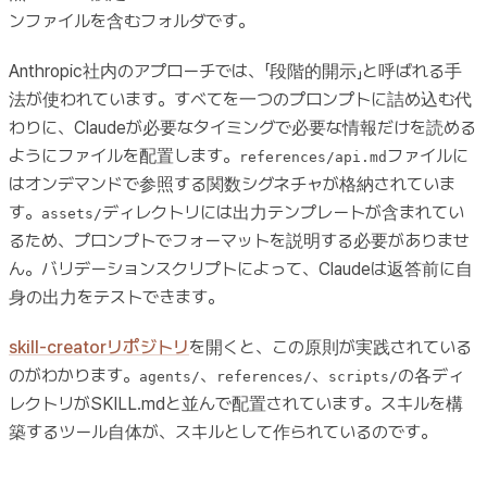
ンファイルを含むフォルダです。
Anthropic社内のアプローチでは、「段階的開示」と呼ばれる手
法が使われています。すべてを一つのプロンプトに詰め込む代
わりに、Claudeが必要なタイミングで必要な情報だけを読める
ようにファイルを配置します。
ファイルに
references/api.md
はオンデマンドで参照する関数シグネチャが格納されていま
す。
ディレクトリには出力テンプレートが含まれてい
assets/
るため、プロンプトでフォーマットを説明する必要がありませ
ん。バリデーションスクリプトによって、Claudeは返答前に自
身の出力をテストできます。
skill-creatorリポジトリ
を開くと、この原則が実践されている
のがわかります。
、
、
の各ディ
agents/
references/
scripts/
レクトリがSKILL.mdと並んで配置されています。スキルを構
築するツール自体が、スキルとして作られているのです。