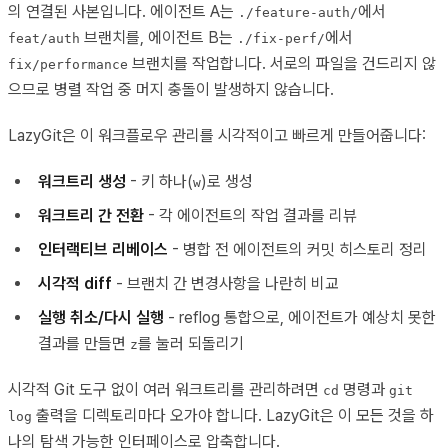
의 연결된 사본입니다. 에이전트 A는
에서
./feature-auth/
브랜치를, 에이전트 B는
에서
feat/auth
./fix-perf/
브랜치를 작업합니다. 서로의 파일을 건드리지 않
fix/performance
으므로 병렬 작업 중 머지 충돌이 발생하지 않습니다.
LazyGit은 이 워크플로우 관리를 시각적이고 빠르게 만들어줍니다:
워크트리 생성
- 키 하나(
)로 생성
w
워크트리 간 전환
- 각 에이전트의 작업 결과를 리뷰
인터랙티브 리베이스
- 병합 전 에이전트의 커밋 히스토리 정리
시각적 diff
- 브랜치 간 변경사항을 나란히 비교
실행 취소/다시 실행
- reflog 통합으로, 에이전트가 예상치 못한
결과를 만들면
를 눌러 되돌리기
z
시각적 Git 도구 없이 여러 워크트리를 관리하려면
명령과
cd
git
출력을 디렉토리마다 오가야 합니다. LazyGit은 이 모든 것을 하
log
나의 탐색 가능한 인터페이스로 압축합니다.