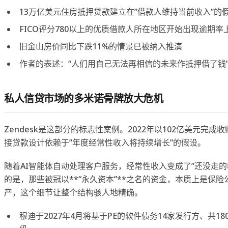
13万亿美元住房抵押贷款建立在”借款人维持当前收入”的
FICO评分780以上的优质借款人所在地区开始出现逾期率
旧金山房价同比下跌11%的情景已被纳入推演
作者的表述：“人们用自己无法再相信的未来作抵押借了钱
私人信贷市场的多米诺骨牌放大危机
Zendesk是这部分的标志性案例。2022年以102亿美元完成
接贷款设计依赖于”年度经常性收入将持续增长”的假设。
随着AI智能体自动处理客户服务，经常性收入变成了”还没走的
的是，那些被冠以**“永久资本”**之名的资金，本质上是保
产，这个细节让整个结构骇人地精确。
穆迪于2027年4月将基于PE的软件债务14家发行方、共1