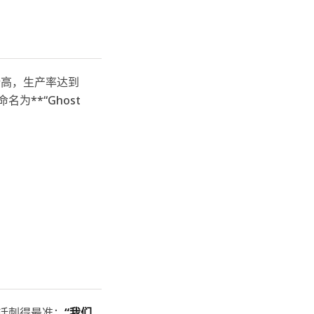
史新高，生产率达到
为**“Ghost
句话刺得最准：
“我们