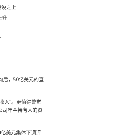
假设之上
上升
”
收购后，50亿美元的直
收入”。更值得警觉
险公司年金持有人的资
80亿美元集体下调评