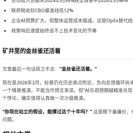
劳动收入份额从2024年的56%跌至情景中2028年的46%
联邦税收较CBO基准线低12%
企业AI预算扩大，但整体运营成本缩减，这是OpEx替代
政策响应速度始终追不上技术变化的节奏
矿井里的金丝雀还活着
文章最后一句话挥之不去：
“金丝雀还活着。”
现在是2026年2月，标普仍在历史高点附近，负向反馈循环尚
一个情景推演，不能当作预言来读。但”AI乐观预期越精准兑现
个悖论，确实值得认真做一次沙盘推演。
“你现在站立的假设，能撑过这个十年吗？”
这是眼下最廉价、
问题。