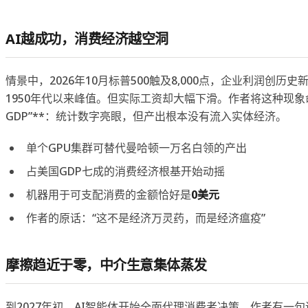
AI越成功，消费经济越空洞
情景中，2026年10月标普500触及8,000点，企业利润创历
1950年代以来峰值。但实际工资却大幅下滑。作者将这种现象命名
GDP”**：统计数字亮眼，但产出根本没有流入实体经济。
单个GPU集群可替代曼哈顿一万名白领的产出
占美国GDP七成的消费经济根基开始动摇
机器用于可支配消费的金额恰好是
0美元
作者的原话：“这不是经济万灵药，而是经济瘟疫”
摩擦趋近于零，中介生意集体蒸发
到2027年初，AI智能体开始全面代理消费者决策。作者有一