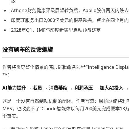
级
Athene财务健康评级展望转负后，Apollo股价两天内跌去
印度IT服务出口2,000亿美元的根基动摇，卢比在四个月内
2028年Q1，IMF与印度新德里启动预备磋商
没有刹车的反馈螺旋
作者将贯穿整个情景的底层逻辑命名为**“Intelligence Displacem
**：
AI能力提升 → 裁员 → 消费萎缩 → 利润承压 → 加大AI投入 
这是一个没有自然制动机制的闭环。作者写道：哪怕联储将利
MBS，也改变不了”Claude智能体以每月200美元完成原本18
个事实。