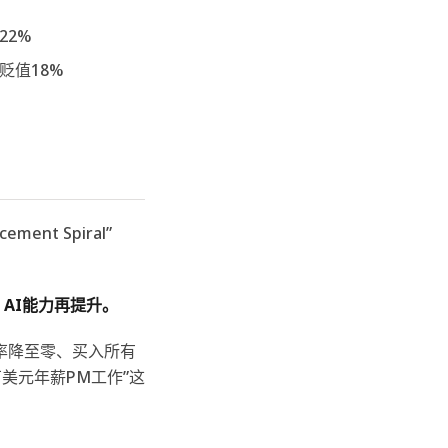
22%
贬值18%
ent Spiral”
→ AI能力再提升。
率降至零、买入所有
万美元年薪PM工作”这