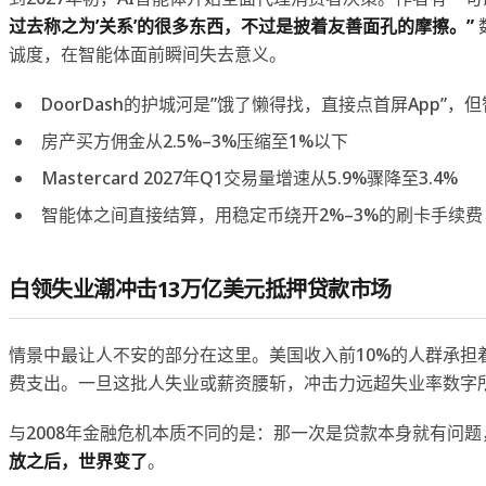
过去称之为’关系’的很多东西，不过是披着友善面孔的摩擦。”
诚度，在智能体面前瞬间失去意义。
DoorDash的护城河是”饿了懒得找，直接点首屏App”
房产买方佣金从2.5%–3%压缩至1%以下
Mastercard 2027年Q1交易量增速从5.9%骤降至3.4%
智能体之间直接结算，用稳定币绕开2%–3%的刷卡手续费
白领失业潮冲击13万亿美元抵押贷款市场
情景中最让人不安的部分在这里。美国收入前10%的人群承担着
费支出。一旦这批人失业或薪资腰斩，冲击力远超失业率数字
与2008年金融危机本质不同的是：那一次是贷款本身就有问
放之后，世界变了
。