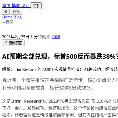
首页
博客
设计
联系
Home
Blog
←
目录
2026年2月25日
1 分钟阅读
2026
复制页面
AI预期全部兑现，标普500反而暴跌38%
解析Citrini Research的2028年宏观情景推演：AI越成功，经济越崩溃的悖
最近有一个情景推演在金融圈广泛流传，核心论点令人不
有乐观预期全部成真，标普500将暴跌38%。
这是Citrini Research以”2028年6月宏观备忘录”形式发
了好一会儿。AI越成功、经济越崩溃，这个悖论被构建得如此
相扣。作者强调这是情景推演而非预测，但其内在结构严密得