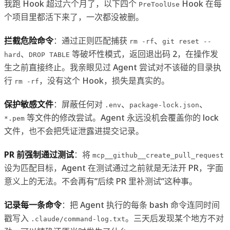
我跑 Hook 超过六个月了，以下四个
Hook 在每
PreToolUse
个项目里都活下来了，一次都没被删。
拦截危险命令
：通过正则匹配捕获
、
rm -rf
git reset --
、
等破坏性模式，返回退出码 2，在操作发
hard
DROP TABLE
生之前直接终止。我亲眼见过 Agent 尝试对不该碰的目录执
行
，没有这个 Hook，损失是真实的。
rm -rf
保护敏感文件
：屏蔽任何对
、
、
.env
package-lock.json
等文件的修改尝试。Agent 永远没机会覆盖你的 lock
*.pem
文件，也不会把凭证泄露进提交记录。
PR 前强制通过测试
：将
mcp__github__create_pull_request
设为匹配目标，Agent 在测试通过之前就是无法开 PR，字面
意义上的无法。不会再有”后续 PR 里补测试”这种事。
记录每一条命令
：把 Agent 执行的每条 bash 命令连同时间
戳写入
。三天后发现某个地方不对
.claude/command-log.txt