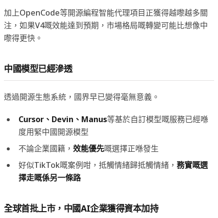
加上OpenCode等開源編程智能代理項目正獲得越嚟越多關
注，如果V4嘅效能達到預期，市場格局嘅轉變可能比想像中
嚟得更快。
中國模型已經滲透
透過開源生態系統，國界早已變得毫無意義。
Cursor、Devin、Manus
等基於自訂模型嘅服務已經喺
度用緊中國開源模型
不論企業國籍，
效能優先
嘅選擇正喺發生
好似TikTok嘅案例咁，抵觸情緒歸抵觸情緒，
務實嘅選
擇走嘅係另一條路
全球首批上市，中國AI企業獲得資本加持