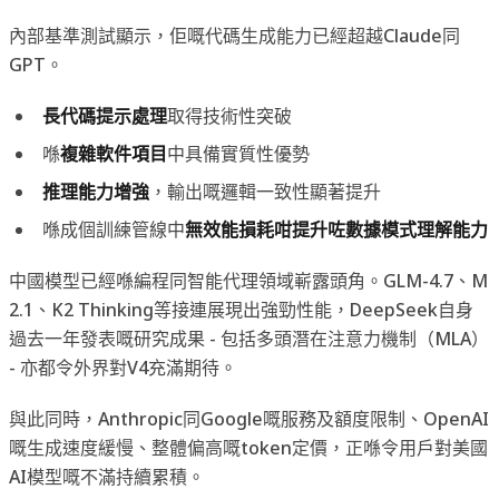
內部基準測試顯示，佢嘅代碼生成能力已經超越Claude同
GPT。
長代碼提示處理
取得技術性突破
喺
複雜軟件項目
中具備實質性優勢
推理能力增強
，輸出嘅邏輯一致性顯著提升
喺成個訓練管線中
無效能損耗咁提升咗數據模式理解能力
中國模型已經喺編程同智能代理領域嶄露頭角。GLM-4.7、M
2.1、K2 Thinking等接連展現出強勁性能，DeepSeek自身
過去一年發表嘅研究成果 - 包括多頭潛在注意力機制（MLA）
- 亦都令外界對V4充滿期待。
與此同時，Anthropic同Google嘅服務及額度限制、OpenAI
嘅生成速度緩慢、整體偏高嘅token定價，正喺令用戶對美國
AI模型嘅不滿持續累積。