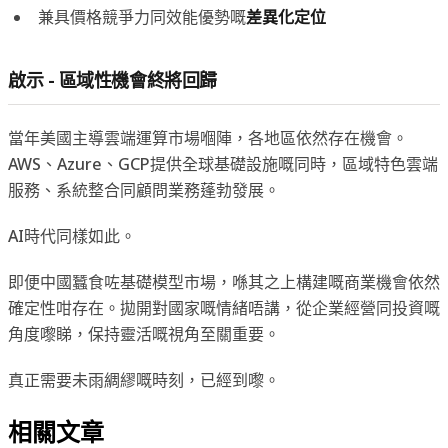
兼具價格競爭力同效能優勢嘅
差異化定位
啟示 - 區域性機會終將回歸
當年美國主導雲端運算市場嗰陣，各地區依然存在機會。
AWS、Azure、GCP提供全球基礎設施嘅同時，區域特色雲端
服務、系統整合同顧問業務蓬勃發展。
AI時代同樣如此。
即便中國蠶食咗基礎模型市場，喺其之上構建嘅商業機會依然
確定性咁存在。拋開對國家嘅情緒唔講，從企業經營同投資嘅
角度嚟睇，保持靈活嘅視角至關重要。
真正需要未雨綢繆嘅時刻，已經到嚟。
相關文章