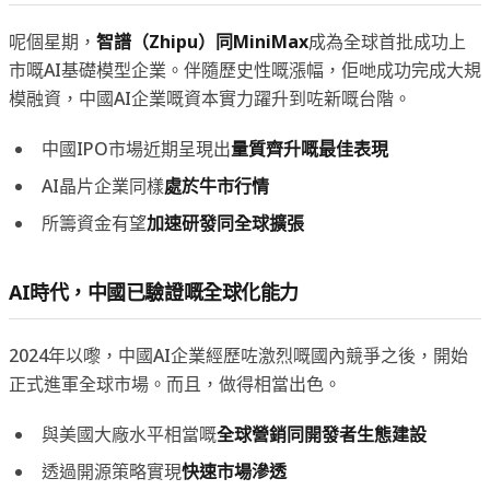
呢個星期，
智譜（Zhipu）
同
MiniMax
成為全球首批成功上
市嘅AI基礎模型企業。伴隨歷史性嘅漲幅，佢哋成功完成大規
模融資，中國AI企業嘅資本實力躍升到咗新嘅台階。
中國IPO市場近期呈現出
量質齊升嘅最佳表現
AI晶片企業同樣
處於牛市行情
所籌資金有望
加速研發同全球擴張
AI時代，中國已驗證嘅全球化能力
2024年以嚟，中國AI企業經歷咗激烈嘅國內競爭之後，開始
正式進軍全球市場。而且，做得相當出色。
與美國大廠水平相當嘅
全球營銷同開發者生態建設
透過開源策略實現
快速市場滲透