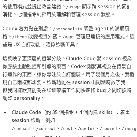
的使用模式並提出改善建議。
顯示跨 session 的累計
/usage
消耗。七個指令純粹用於理解和管理 session 狀態。
Codex 着力點在別處。
調整 agent 的溝通風
/personality
格。
改變視覺外觀。
管理已連接的應用程式。這
/theme
/apps
些是 UX 自訂功能，唔係診斷工具。
這反映了更深層的哲學分歧。Claude Code 將 session 視為
你應該主動監控和引導的東西。Codex 則將其視為在背景自
行運作的東西，讓你專注於自訂體驗。用了幾個月之後，我發
現自己兩樣都想要。診斷功能在 session 出問題時救了我，
但我同樣欣賞能夠在詳細架構工作同快速修 bug 之間切換時
調整 personality。
Claude Code（約 35 個指令 + 4 個內建 skills）：着重
session 診斷，例如
、
、
、
、
、
/compact
/context
/cost
/doctor
/rewind
/insig