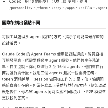
Codex（約 19 個指令）：UX 自訂更強，提供
、
、
、
、
、
/personality
/theme
/copy
/apps
/skills
/agent
團隊架構出發點不同
每個工具處理多 agent 協作的方式，揭示了可能是最深層的
設計差異。
Claude Code 的 Agent Teams 使用點對點通訊。隊員直接
互相發訊息，唔需要透過主 agent 轉發。他們共享任務清
單，自主協調。你可以運行 2 至 16 個 agents，他們會自行
商討誰負責什麼。我用三個 agents 測試一個重構任務，
token 消耗係單一 session 做同樣工作的 3 至 7 倍。協調開
銷係真實存在的。但當任務真正受益於並行探索時（例如調試
競態條件，你希望 agents 同時探索不同假設），P2P 模型會
更快找到答案。