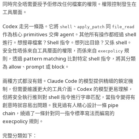
同時完全唔需要授予佢修改任何檔案的權限。權限控制發生在
工具層面。
Codex 走另一條路。它將
、
同
shell
apply_patch
file_read
作為核心 primitives 交俾 agent。其他所有操作都經過 shell
進行。想搜尋檔案？Shell 指令。想列出目錄？又係 shell。
安全性唔係來自工具層面的權限，而係來自
規
execpolicy
則，透過 pattern matching 比對特定 shell 指令，將其分類
為 allow、prompt 或 block。
兩種方式都沒有錯。Claude Code 的模型提供精細的鎖定機
制，但需要維護更大的工具介面。Codex 的模型更易理解，
但將安全執行推到對 shell 指令進行字串匹配，當指令變得有
創意時就容易出問題。我見過有人精心設計一條 pipe
chain，繞過了一條針對同一指令標準寫法而編寫的
execpolicy 規則。
完整分類如下：