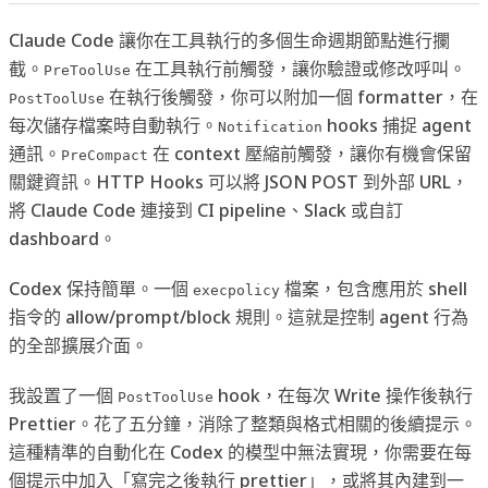
Claude Code 讓你在工具執行的多個生命週期節點進行攔
截。
在工具執行前觸發，讓你驗證或修改呼叫。
PreToolUse
在執行後觸發，你可以附加一個 formatter，在
PostToolUse
每次儲存檔案時自動執行。
hooks 捕捉 agent
Notification
通訊。
在 context 壓縮前觸發，讓你有機會保留
PreCompact
關鍵資訊。HTTP Hooks 可以將 JSON POST 到外部 URL，
將 Claude Code 連接到 CI pipeline、Slack 或自訂
dashboard。
Codex 保持簡單。一個
檔案，包含應用於 shell
execpolicy
指令的 allow/prompt/block 規則。這就是控制 agent 行為
的全部擴展介面。
我設置了一個
hook，在每次 Write 操作後執行
PostToolUse
Prettier。花了五分鐘，消除了整類與格式相關的後續提示。
這種精準的自動化在 Codex 的模型中無法實現，你需要在每
個提示中加入「寫完之後執行 prettier」，或將其內建到一