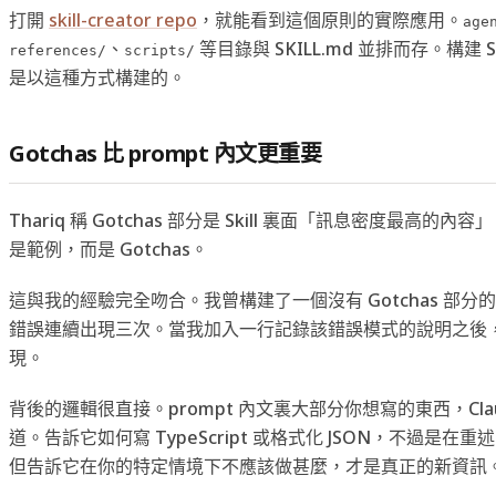
打開
skill-creator repo
，就能看到這個原則的實際應用。
age
、
等目錄與 SKILL.md 並排而存。構建 S
references/
scripts/
是以這種方式構建的。
Gotchas 比 prompt 內文更重要
Thariq 稱 Gotchas 部分是 Skill 裏面「訊息密度最高的
是範例，而是 Gotchas。
這與我的經驗完全吻合。我曾構建了一個沒有 Gotchas 部分的 
錯誤連續出現三次。當我加入一行記錄該錯誤模式的說明之後
現。
背後的邏輯很直接。prompt 內文裏大部分你想寫的東西，Cla
道。告訴它如何寫 TypeScript 或格式化 JSON，不過是
但告訴它在你的特定情境下不應該做甚麼，才是真正的新資訊