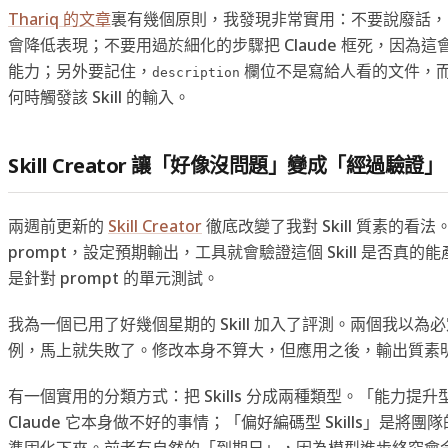
Thariq 的文章
裏有幾個原則，我發現非常實用：不要說廢話，
會降低表現；不要用過於細化的步驟把 Claude 框死，因為
能力；另外要記住，
欄位不是寫給人看的文件，而是 
description
何時觸發該 Skill 的輸入。
Skill Creator 讓「好像沒問題」變成「經過驗證」
兩週前更新的
Skill Creator
徹底改變了我對 Skill 質素的看
prompt，設定預期輸出，工具就會驗證這個 Skill 是否真
是針對 prompt 的單元測試。
我為一個已用了好幾個星期的 Skill 加入了評測。兩個我以為
例，馬上就失敗了。修改本身不算大，但應用之後，輸出質素
有一個實用的分類方式：把 Skills 分成兩種類型。「能力提升型 S
Claude 它本身做不好的事情；「偏好編碼型 Skills」是將
準固化下來。前者有自然的「到期日」，因為模型進步終究會