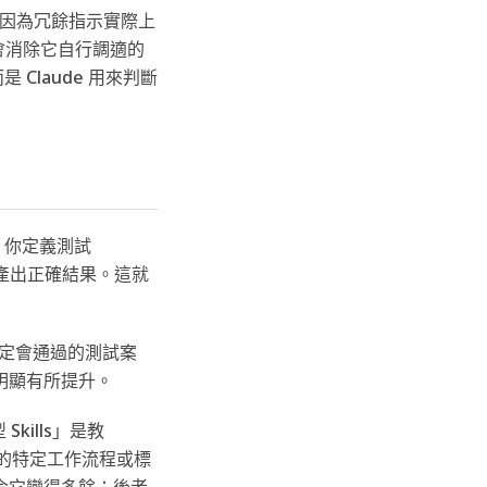
因為冗餘指示實際上
這會消除它自行調適的
Claude 用來判斷
法。你定義測試
的能產出正確結果。這就
必定會通過的測試案
明顯有所提升。
kills」是教
團隊的特定工作流程或標
令它變得多餘；後者