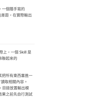
。一個隨手寫的
之間的差距，在實際輸出
上，一個 Skill 是
串聯起來的
與其把所有東西塞進一
候才讀取相關內容。
目錄放置輸出模
/
回傳結果之前先自行測試