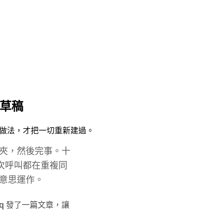
鐘草稿
 團隊的做法，才把一切重新建過。
進資料夾，然後完事。十
次呼叫都在重複同
的意思運作。
ariq 發了一篇文章，讓
」