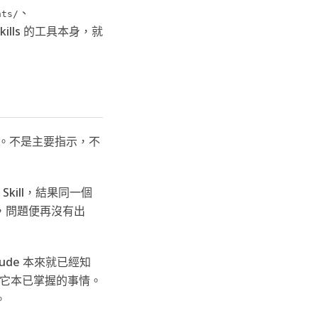
、
nts/
kills 的工具本身，就
內容」。不是主要指示，不
Skill，結果同一個
，問題便再沒有出
ude 本來就已經知
在重述它本已掌握的事情。
。