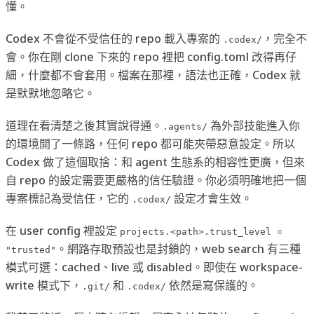
懂。
Codex 不會從不受信任的 repo 載入專案的
，完全不
.codex/
會。你在剛 clone 下來的 repo 裡把 config.toml 改得再仔
細，什麼都不會套用。檔案在那裡，語法也正確，Codex 就
是默默地忽略它。
道理在看清楚之後其實說得通。
為外部技能進入你
.agents/
的環境開了一條路，任何 repo 都可能夾帶惡意設定。所以
Codex 做了這個取捨：和 agent 生態系的相容性更廣，但來
自 repo 的設定需要更嚴格的信任驗證。你必須明確地把一個
專案標記為受信任，它的
設定才會生效。
.codex/
在 user config 裡設定
projects.<path>.trust_level =
。網路存取預設也是封鎖的，web search 有三種
"trusted"
模式可選：cached、live 或 disabled。即使在 workspace-
write 模式下，
和
依然是寫保護的。
.git/
.codex/