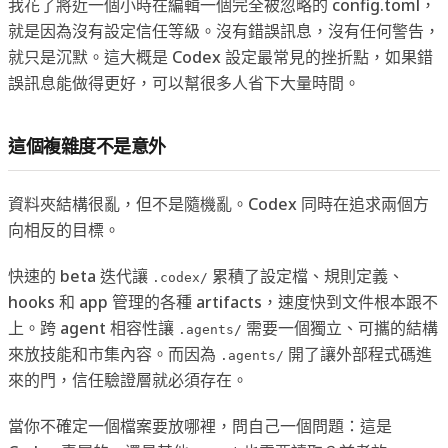
我花了將近一個小時在編輯一個完全被忽略的 config.toml，
就是因為沒有設定信任等級。沒有錯誤訊息，沒有任何警告，
就只是沉默。這大概是 Codex 設定最常見的挫折點，如果錯
誤訊息能做得更好，可以幫很多人省下大量時間。
這個複雜度不是意外
資料夾結構很亂，但不是隨機亂。Codex 同時在追求兩個方
向相反的目標。
快速的 beta 迭代讓
累積了設定檔、規則定義、
.codex/
hooks 和 app 管理的各種 artifacts，速度快到文件根本跟不
上。跨 agent 相容性讓
需要一個獨立、可攜的結構
.agents/
來放技能和市集內容。而因為
開了讓外部程式碼進
.agents/
來的門，信任驗證層就必須存在。
當你不確定一個檔案要放哪裡，問自己一個問題：這是