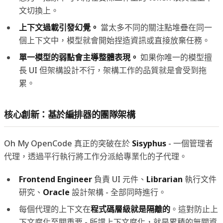
文切換上。
上下文過載引發幻覺。
當太多不同的關注點堆疊在同一
個上下文中，模型就會開始捏造資訊或直接放棄任務。
單一模型的弱點會主導整體表現。
如果你唯一的模型擅
長 UI 但架構設計不行，架構工作的品質就是會受到拖
累。
核心創新：基於編排器的團隊架構
Oh My OpenCode 真正的突破在於
Sisyphus
- 一個管理者
代理，透過平行執行將工作分派給專業化的子代理。
Frontend Engineer
負責 UI 元件、
Librarian
執行文件
研究、
Oracle
設計架構 - 全部同時進行。
每個代理的上下文在
程式碼層級就是隔離的
。這對防止上
下文腐化至關重要 - 所謂上下文腐化，就是累積的無關資