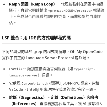
Ralph 迴圈（Ralph Loop）
：代理被強制在迴圈中持續
運行，直到它明確輸出
標籤為
<promise>DONE</promise>
止。完成與否由具體的證明來判斷，而非模型的自我評
估。
LSP 整合：用 IDE 的方式理解程式碼
不同於典型的基於 grep 的程式碼搜尋，Oh My OpenCode
實作了真正的 Language Server Protocol 客戶端。
類別直接與語言伺服器（如
LSPClient
typescript-
）通訊。
language-server
它處理
標頭和 JSON-RPC 訊息 - 這和
Content-Length
VSCode、IntelliJ 用來理解程式碼的協定完全一致。
診斷（Diagnostics）、定義（Definitions）和參考
（References）
直接暴露為代理工具，讓 AI 擁有和人