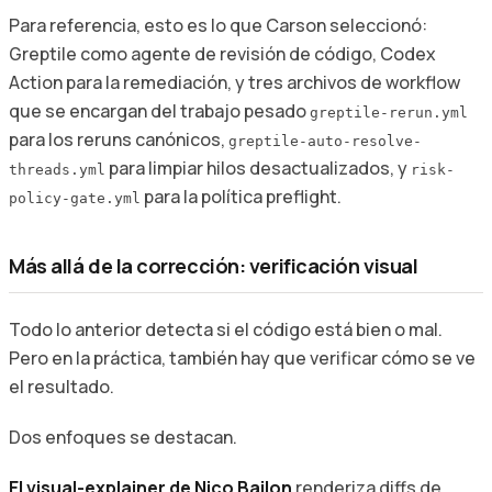
Para referencia, esto es lo que Carson seleccionó:
Greptile como agente de revisión de código, Codex
Action para la remediación, y tres archivos de workflow
que se encargan del trabajo pesado
greptile-rerun.yml
para los reruns canónicos,
greptile-auto-resolve-
para limpiar hilos desactualizados, y
threads.yml
risk-
para la política preflight.
policy-gate.yml
Más allá de la corrección: verificación visual
Todo lo anterior detecta si el código está bien o mal.
Pero en la práctica, también hay que verificar cómo se ve
el resultado.
Dos enfoques se destacan.
El visual-explainer de Nico Bailon
renderiza diffs de