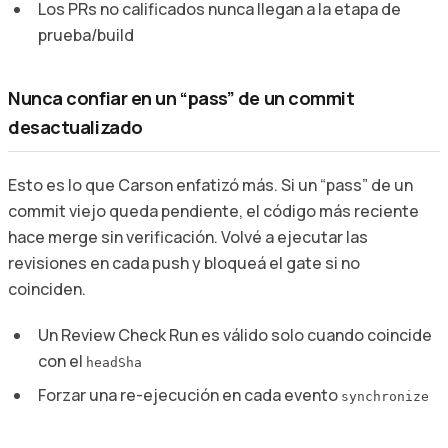
Los PRs no calificados nunca llegan a la etapa de
prueba/build
Nunca confiar en un “pass” de un commit
desactualizado
Esto es lo que Carson enfatizó más. Si un “pass” de un
commit viejo queda pendiente, el código más reciente
hace merge sin verificación. Volvé a ejecutar las
revisiones en cada push y bloqueá el gate si no
coinciden.
Un Review Check Run es válido solo cuando coincide
con el
headSha
Forzar una re-ejecución en cada evento
synchronize